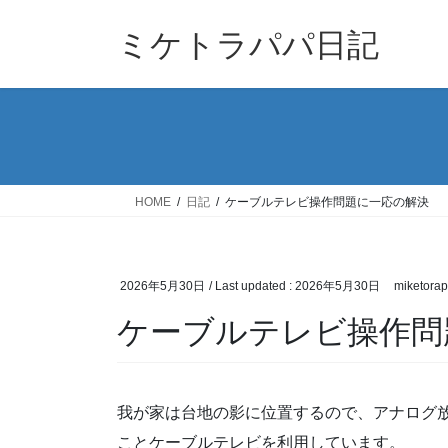
Skip
Skip
to
to
ミケトラパパ日記
the
the
content
Navigation
HOME
日記
ケーブルテレビ操作問題に一応の解決
2026年5月30日
/ Last updated :
2026年5月30日
miketora
ケーブルテレビ操作問
我が家は台地の影に位置するので、アナログ
ことケーブルテレビを利用しています。