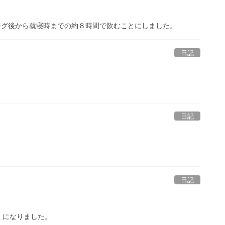
ギング後から就寝時までの約８時間で飲むことにしました。
日記
日記
。
日記
くになりました。