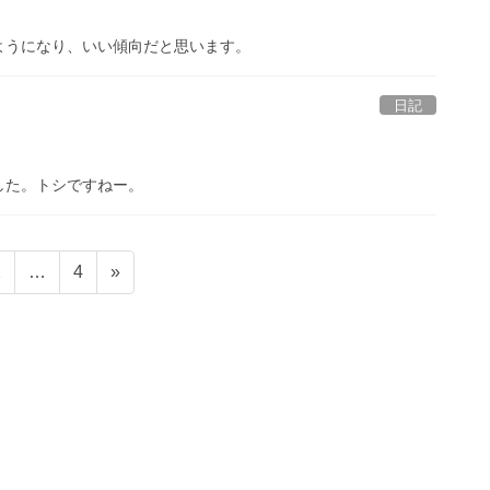
ようになり、いい傾向だと思います。
日記
した。トシですねー。
age
Page
2
…
4
»