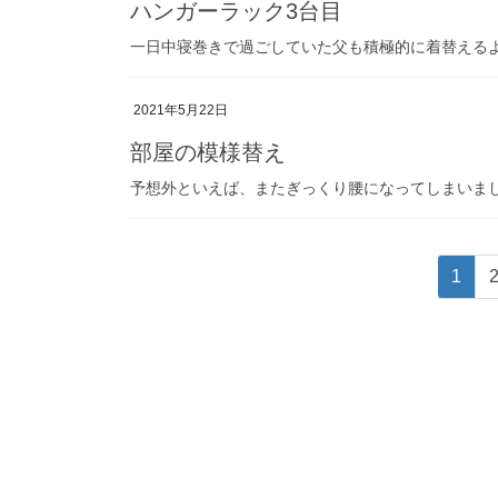
ハンガーラック3台目
一日中寝巻きで過ごしていた父も積極的に着替える
2021年5月22日
部屋の模様替え
予想外といえば、またぎっくり腰になってしまいま
Posts
Page
P
1
pagination