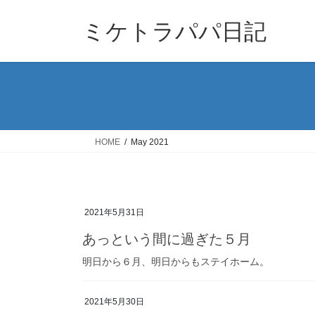
Skip
Skip
to
to
ミケトラパパ日記
the
the
content
Navigation
HOME
May 2021
2021年5月31日
あっという間に過ぎた５月
明日から６月、明日からもステイホーム。
2021年5月30日